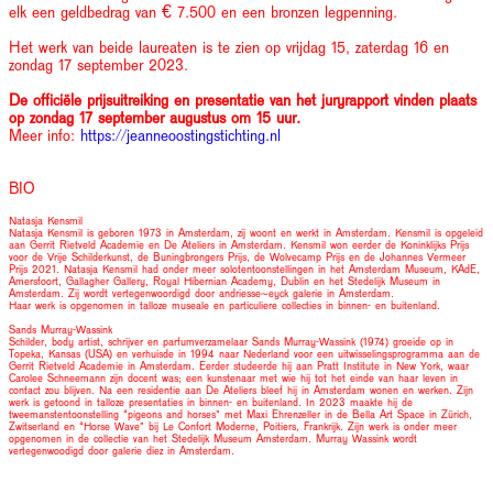
elk een geldbedrag van € 7.500 en een bronzen legpenning.
Het werk van beide laureaten is te zien op vrijdag 15, zaterdag 16 en
zondag 17 september 2023.
De officiële prijsuitreiking en presentatie van het juryrapport vinden plaats
op zondag 17 september augustus om 15 uur.
Meer info:
https://
jeanneoostingstichting.nl
BIO
Natasja Kensmil
Natasja Kensmil is geboren 1973 in Amsterdam, zij woont en werkt in Amsterdam. Kensmil is opgeleid
aan Gerrit Rietveld Academie en De Ateliers in Amsterdam. Kensmil won eerder de Koninklijks Prijs
voor de Vrije Schilderkunst, de Buningbrongers Prijs, de Wolvecamp Prijs en de Johannes Vermeer
Prijs 2021. Natasja Kensmil had onder meer solotentoonstellingen in het Amsterdam Museum, KAdE,
Amersfoort, Gallagher Gallery, Royal Hibernian Academy, Dublin en het Stedelijk Museum in
Amsterdam. Zij wordt vertegenwoordigd door andriesse~eyck galerie in Amsterdam.
Haar werk is opgenomen in talloze museale en particuliere collecties in binnen- en buitenland.
Sands Murray-Wassink
Schilder, body artist, schrijver en parfumverzamelaar Sands Murray-Wassink (1974) groeide op in
Topeka, Kansas (USA) en verhuisde in 1994 naar Nederland voor een uitwisselingsprogramma aan de
Gerrit Rietveld Academie in Amsterdam. Eerder studeerde hij aan Pratt Institute in New York, waar
Carolee Schneemann zijn docent was; een kunstenaar met wie hij tot het einde van haar leven in
contact zou blijven. Na een residentie aan De Ateliers bleef hij in Amsterdam wonen en werken. Zijn
werk is getoond in talloze presentaties in binnen- en buitenland. In 2023 maakte hij de
tweemanstentoonstelling “pigeons and horses” met Maxi Ehrenzeller in de Bella Art Space in Zürich,
Zwitserland en “Horse Wave” bij Le Confort Moderne, Poitiers, Frankrijk. Zijn werk is onder meer
opgenomen in de collectie van het Stedelijk Museum Amsterdam. Murray Wassink wordt
vertegenwoodigd door galerie diez in Amsterdam.