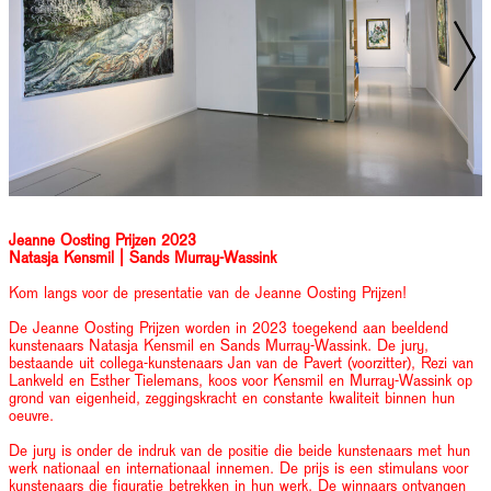
Jeanne Oosting Prijzen 2023
Natasja Kensmil | Sands Murray-Wassink
Kom langs voor de presentatie van de Jeanne Oosting Prijzen!
De Jeanne Oosting Prijzen worden in 2023 toegekend aan beeldend
kunstenaars Natasja Kensmil en Sands Murray-Wassink. De jury,
bestaande uit collega-kunstenaars Jan van de Pavert (voorzitter), Rezi van
Lankveld en Esther Tielemans, koos voor Kensmil en Murray-Wassink op
grond van eigenheid, zeggingskracht en constante kwaliteit binnen hun
oeuvre.
De jury is onder de indruk van de positie die beide kunstenaars met hun
werk nationaal en internationaal innemen. De prijs is een stimulans voor
kunstenaars die figuratie betrekken in hun werk. De winnaars ontvangen