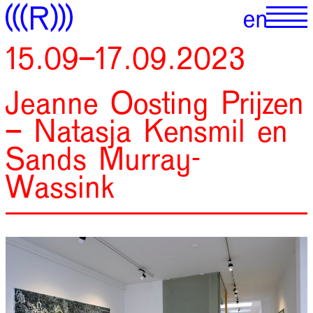
15.09–17.09.2023
Jeanne Oosting Prijzen
– Natasja Kensmil en
Sands Murray-
Wassink