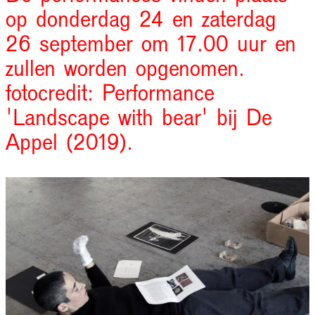
op donderdag 24 en zaterdag
26 september om 17.00 uur en
zullen worden opgenomen.
fotocredit: Performance
'Landscape with bear' bij De
Appel (2019).