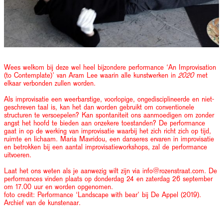
Wees welkom bij deze wel heel bijzondere performance ‘An Improvisation
(to Contemplate)’ van Aram Lee waarin alle kunstwerken in
2020
met
elkaar verbonden zullen worden.
Als improvisatie een weerbarstige, voorlopige, ongedisciplineerde en niet-
geschreven taal is, kan het dan worden gebruikt om conventionele
structuren te versoepelen? Kan spontaniteit ons aanmoedigen om zonder
angst het hoofd te bieden aan onzekere toestanden? De performance
gaat in op de werking van improvisatie waarbij het zich richt zich op tijd,
ruimte en lichaam. Maria Mavridou, een danseres ervaren in improvisatie
en betrokken bij een aantal improvisatieworkshops, zal de performance
uitvoeren.
Laat het ons weten als je aanwezig wilt zijn via info@rozenstraat.com. De
performances vinden plaats op donderdag 24 en zaterdag 26 september
om 17.00 uur en worden opgenomen.
foto credit: Performance ‘Landscape with bear’ bij De Appel (2019).
Archief van de kunstenaar.